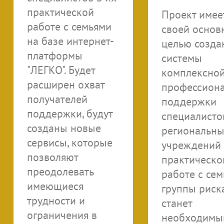
практической
Проект имее
работе с семьями
своей основ
на базе интернет-
целью созда
платформы
системы
"ЛЕГКО". Будет
комплексно
расширен охват
профессион
получателей
поддержки
поддержки, будут
специалисто
созданы новые
региональны
сервисы, которые
учреждений 
позволяют
практическо
преодолевать
работе с се
имеющиеся
группы риска
трудности и
станет
ограничения в
необходимы